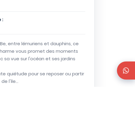
 :
y Be, entre lémuriens et dauphins, ce
 charme vous promet des moments
 sa vue sur l'océan et ses jardins
ute quiétude pour se reposer ou partir
e l'île...
Demande de devis
otre projet