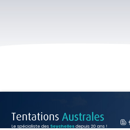
Le spécialiste des
Seychelles
depuis 20 ans !