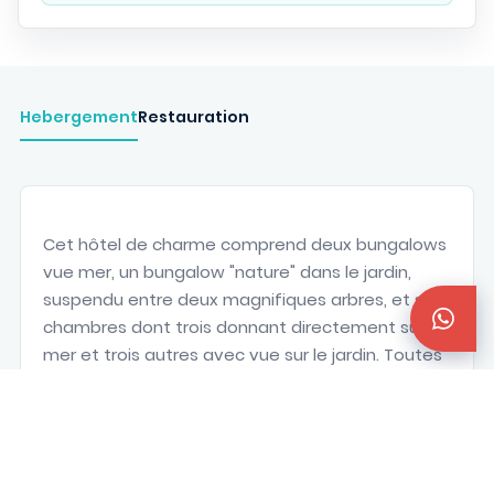
Hebergement
Restauration
Cet hôtel de charme comprend deux bungalows
vue mer, un bungalow "nature" dans le jardin,
suspendu entre deux magnifiques arbres, et six
chambres dont trois donnant directement sur la
mer et trois autres avec vue sur le jardin. Toutes
les chambres sont ventilées et équipées de
toilettes et salle de bain séparées.
La décoration est faite de matériaux naturels :
parquet au sol, lit double à baldaquin avec