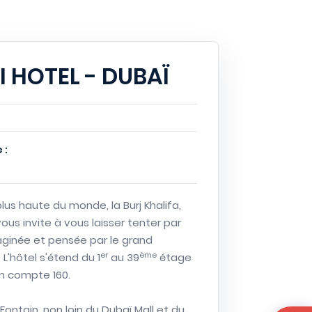
 HOTEL - DUBAÏ
 :
plus haute du monde, la Burj Khalifa,
vous invite à vous laisser tenter par
aginée et pensée par le grand
er
ème
. L'hôtel s'étend du 1
au 39
étage
en compte 160.
Fontain, non loin du Dubaï Mall et du