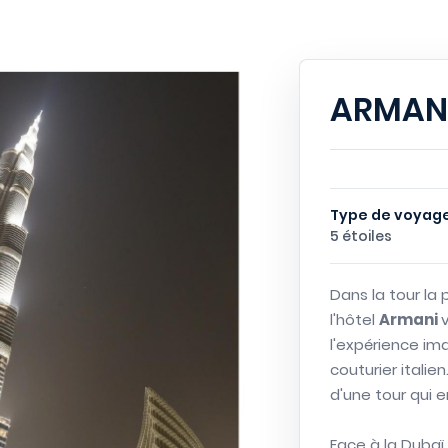
ARMANI
Type de voyage
5 étoiles
Dans la tour la 
l'hôtel
Armani
l'expérience im
couturier italien
d'une tour qui 
Face à la Dubaï 