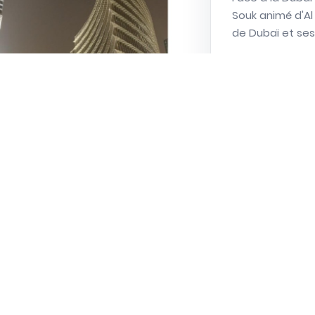
Souk animé d'Al 
de Dubaï et ses
Parlons de v
03 80 38 23