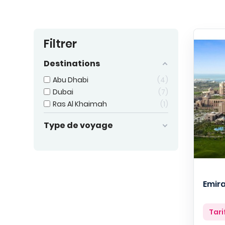
Filtrer
Destinations
Abu Dhabi
4
Dubai
7
Ras Al Khaimah
1
Type de voyage
Emira
Prix
Tari