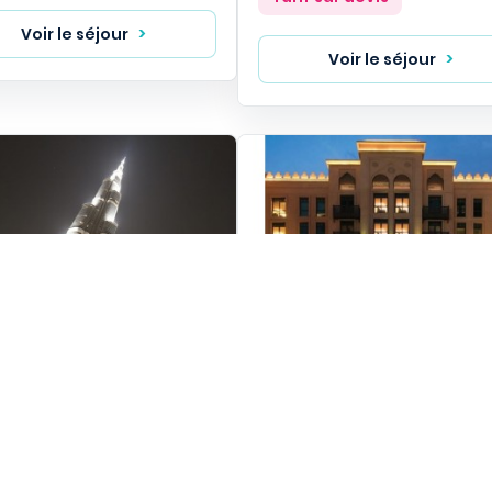
Voir le séjour
Voir le séjour
i Hotel - Dubaï
Vida Downtown - Dubaï