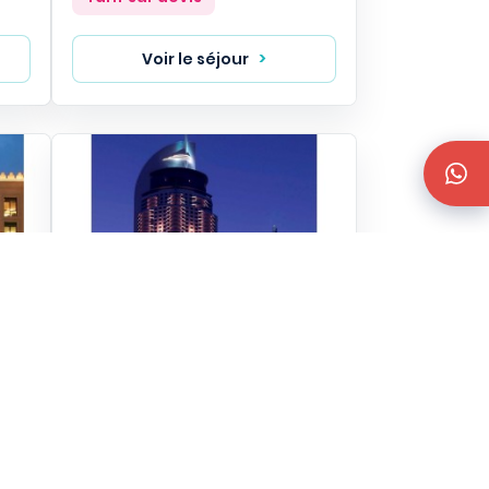
Voir le séjour
The Adress Downtown Dubai