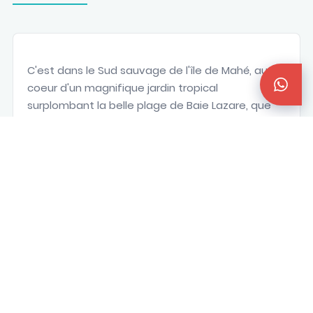
C'est dans le Sud sauvage de l'île de Mahé, au
coeur d'un magnifique jardin tropical
surplombant la belle plage de Baie Lazare, que
se nichent les
22 Suites et la Villa
du Valmer
Resort. Calme et tranquillité seront au rendez-
vous lors de votre séjour dans ce petit hôtel de
charme à l'esprit seychellois qui sera de surcroit,
le cadre d'inoubliables couchers de soleil.
Comme suspendues au dessus de l'océan les
8
Suites vue océan
du Valmer Resort appellent à
la contemplation. A la décoration moderne et
romantique agrémentée de quelques touches
d'art seychellois elles disposent d'une salle de
douche, sèche-cheveux, climatisation, brasseur