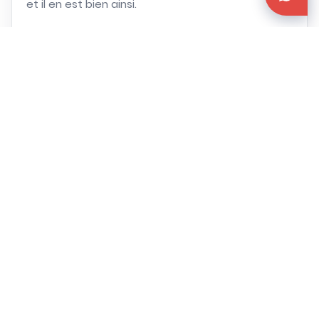
et il en est bien ainsi.
Demande de devis
Parlons de votre projet
03 80 38 23 18
Hebergement
Restauration
Services et Activités