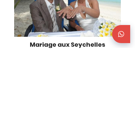
Mariage aux Seychelles
d'Aurélien & Alexandra
(New Emerald Cove, Praslin)
Avant de partir, nous nous chargeons, environ
3 mois avant la date de la cérémonie, de faire
parvenir à l'Ambassade de France aux
Seychelles tous les documents nécessaires
(extraits d'actes de naissance de moins de 3
mois, photocopies du passeport, justificatif de
domicile, questionnaire à remplir, livret de
famille si besoin, jugement de divorce si
besoin, contrat de Pacs si besoin) par courrier
et par voie électronique.