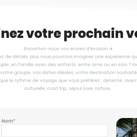
nez votre prochain 
Racontez-nous vos envies d’évasion ✈️
z de détails, plus nous pourrons imaginer une expérience q
le, en famille avec des enfants, entre amis ou en solo ? I
votre groupe, vos dates idéales, votre destination souhaité
i que le rythme de voyage que vous préférez : détente, ave
culturelle, road trip, séjour luxe, nature…
Nom
*