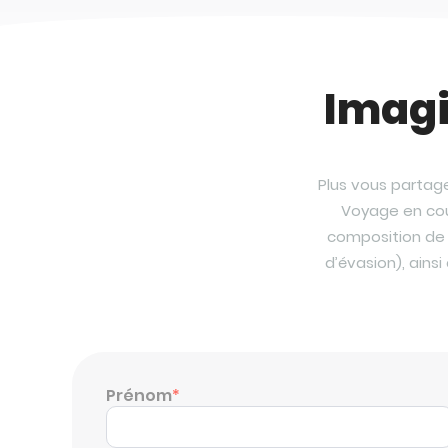
Imagi
Plus vous partage
Voyage en coup
composition de 
d’évasion), ains
Prénom
*