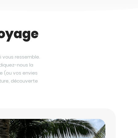
voyage
ui vous ressemble.
ndiquez-nous la
e (ou vos envies
nture, découverte