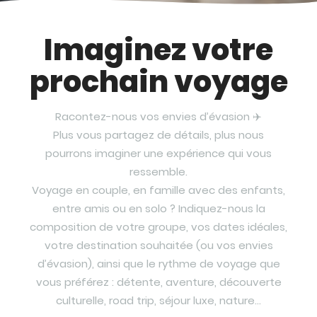
Imaginez votre
prochain voyage
Racontez-nous vos envies d’évasion ✈️
Plus vous partagez de détails, plus nous
pourrons imaginer une expérience qui vous
ressemble.
Voyage en couple, en famille avec des enfants,
entre amis ou en solo ? Indiquez-nous la
composition de votre groupe, vos dates idéales,
votre destination souhaitée (ou vos envies
d’évasion), ainsi que le rythme de voyage que
vous préférez : détente, aventure, découverte
culturelle, road trip, séjour luxe, nature…