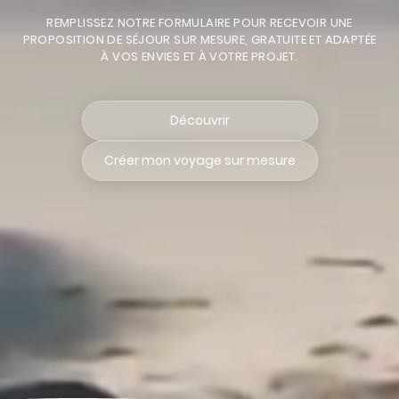
REMPLISSEZ NOTRE FORMULAIRE POUR RECEVOIR UNE
PROPOSITION DE SÉJOUR SUR MESURE, GRATUITE ET ADAPTÉE
À VOS ENVIES ET À VOTRE PROJET.
Découvrir
Créer mon voyage sur mesure