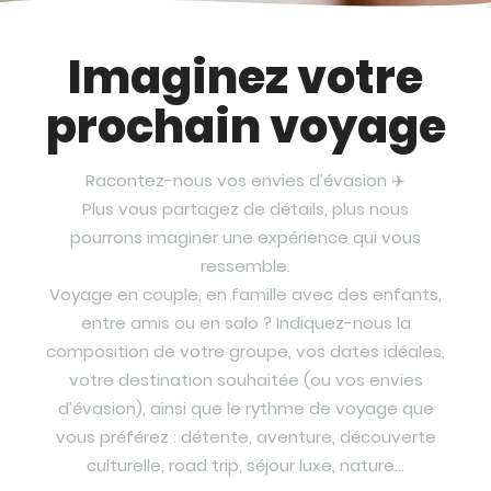
Imaginez votre
prochain voyage
Racontez-nous vos envies d’évasion ✈️
Plus vous partagez de détails, plus nous
pourrons imaginer une expérience qui vous
ressemble.
Voyage en couple, en famille avec des enfants,
entre amis ou en solo ? Indiquez-nous la
composition de votre groupe, vos dates idéales,
votre destination souhaitée (ou vos envies
d’évasion), ainsi que le rythme de voyage que
vous préférez : détente, aventure, découverte
culturelle, road trip, séjour luxe, nature…