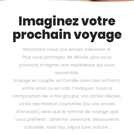
Imaginez votre
prochain voyage
Racontez-nous vos envies d’évasion ✈️
Plus vous partagez de détails, plus nous
pourrons imaginer une expérience qui vous
ressemble.
Voyage en couple, en famille avec des enfants,
entre amis ou en solo ? Indiquez-nous la
composition de votre groupe, vos dates idéales,
votre destination souhaitée (ou vos envies
d’évasion), ainsi que le rythme de voyage que
vous préférez : détente, aventure, découverte
culturelle, road trip, séjour luxe, nature…