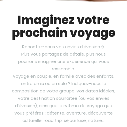
Imaginez votre
prochain voyage
Racontez-nous vos envies d’évasion ✈️
Plus vous partagez de détails, plus nous
pourrons imaginer une expérience qui vous
ressemble.
Voyage en couple, en famille avec des enfants,
entre amis ou en solo ? Indiquez-nous la
composition de votre groupe, vos dates idéales,
votre destination souhaitée (ou vos envies
d’évasion), ainsi que le rythme de voyage que
vous préférez : détente, aventure, découverte
culturelle, road trip, séjour luxe, nature…