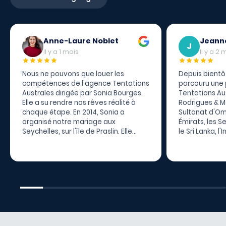
Anne-Laure Noblet
Jeann
J
Il y a 1 mois
Il y a 2 
Nous ne pouvons que louer les
Depuis bientô
compétences de l'agence Tentations
parcouru une
Australes dirigée par Sonia Bourges.
Tentations Aus
Elle a su rendre nos rêves réalité à
Rodrigues & M
chaque étape. En 2014, Sonia a
Sultanat d'Om
organisé notre mariage aux
Émirats, les S
Seychelles, sur l'île de Praslin. Elle
le Sri Lanka, l
s'est occupée de tous les aspects
et Lombok, la 
administratifs et logistiques, nous
Sud, le Botsw
permettant de profiter pleinement
Victoria au Z
de chaque instant.